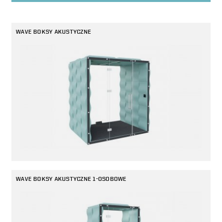
biurowy wellbeing. Mogą być wykonane z BIO-kompozytu, włókniny rPET
szarej lub tapicerowanej. Rozwiązania akustyczne znajdą zastosowanie
nie tylko w biurach, lecz także w hotelach, urzędach, na lotniskach,
w obiektach eventowych, przemysłowych i logistycznych.
WAVE BOKSY AKUSTYCZNE
WAVE BOKSY AKUSTYCZNE 1-OSOBOWE