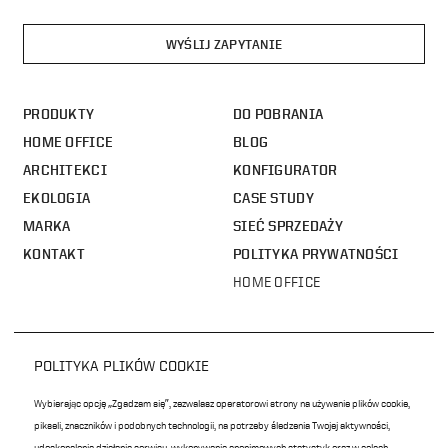
WYŚLIJ ZAPYTANIE
PRODUKTY
DO POBRANIA
HOME OFFICE
BLOG
ARCHITEKCI
KONFIGURATOR
EKOLOGIA
CASE STUDY
MARKA
SIEĆ SPRZEDAŻY
KONTAKT
POLITYKA PRYWATNOŚCI
HOME OFFICE
POLITYKA PLIKÓW COOKIE
VANK SP. Z O.O.
Wybierając opcję „Zgadzam się”, zezwalasz operatorowi strony na używanie plików cookie,
POWRÓT NA GÓRE
UL. SARBINOWSKA 11
pikseli, znaczników i podobnych technologii, na potrzeby śledzenia Twojej aktywności,
PL -
62-020 ŁOWĘCIN
T.
48 61 817 33 63
udoskonalenia działania serwisu, wykonywania anonimowych statystyk oraz w celach