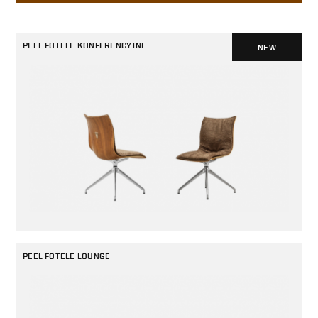
PEEL FOTELE KONFERENCYJNE
NEW
Fotele lounge i krzesła VANK_PEEL będą doskonałym wyborem dla
przestrzeni wspólnych biur, recepcji, lobby lub kawiarni. Wraz ze stołami
i stolikami to propozycja dla spotkań w mniej formalnej atmosferze - tak
pożądanej we współczesnych biurach i przestrzeniach publicznych.
Nazwa PEEL podkreśla formę płynną jak obierki i przypomina
o możliwościach wykorzystania tego, co do tej pory uważane było
za odpad. Bukowa sklejka siedziska wykonana w innowacyjnej
technologii 3D z okleiną naturalną „reduce" oszczędnie wykorzystuje
zasoby drewna. Dzięki specjalnej siateczce możliwe staje się ułożenie
nawet najmniejszych skrawków naturalnego forniru. Charakterystyczny
sinusoidalny stelaż stalowy podkreśla płynność formy i organiczne
PEEL FOTELE LOUNGE
inspiracje.
Pobierz katalog PEEL