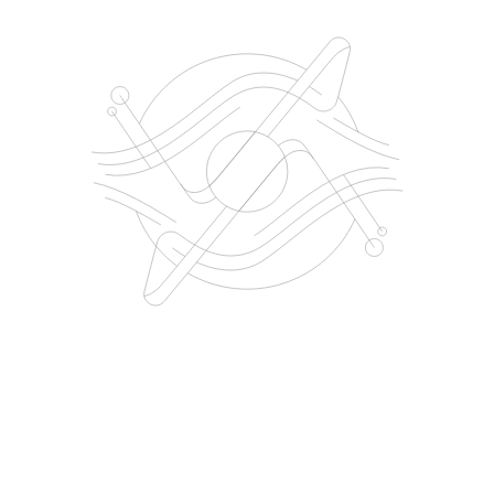
POBIERZ
KATALOG